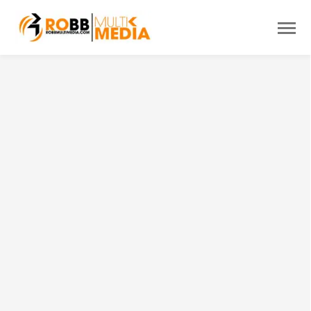
SOLUCIONES
100% CREATIVAS
PARA TODOS
P
A
R
A
E
M
P
R
E
S
A
S
E
N
C
R
E
C
I
M
I
E
N
T
O
O