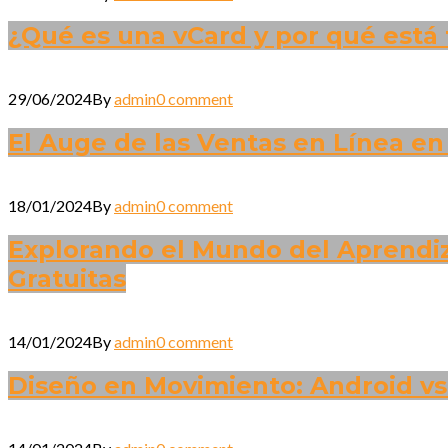
¿Qué es una vCard y por qué está
29/06/2024
By
admin
0 comment
El Auge de las Ventas en Línea e
18/01/2024
By
admin
0 comment
Explorando el Mundo del Aprendiza
Gratuitas
14/01/2024
By
admin
0 comment
Diseño en Movimiento: Android vs