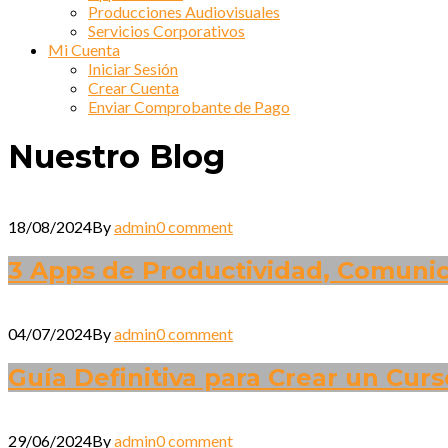
Producciones Audiovisuales
Servicios Corporativos
Mi Cuenta
Iniciar Sesión
Crear Cuenta
Enviar Comprobante de Pago
Nuestro Blog
18/08/2024
By
admin
0 comment
3 Apps de Productividad, Comunica
04/07/2024
By
admin
0 comment
Guía Definitiva para Crear un Curs
29/06/2024
By
admin
0 comment