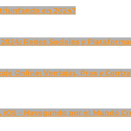
 triunfando en 2024?
n 2024: Redes Sociales y Platafor
je Online: Ventajas, Pros y Contra
. iOS – Navegando por el Mundo Cr