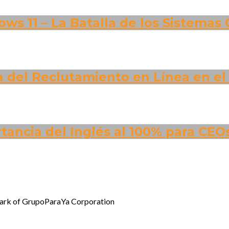
ws 11 – La Batalla de los Sistemas
a del Reclutamiento en Línea en el
ancia del Inglés al 100% para CEOs
emark of GrupoParaYa Corporation