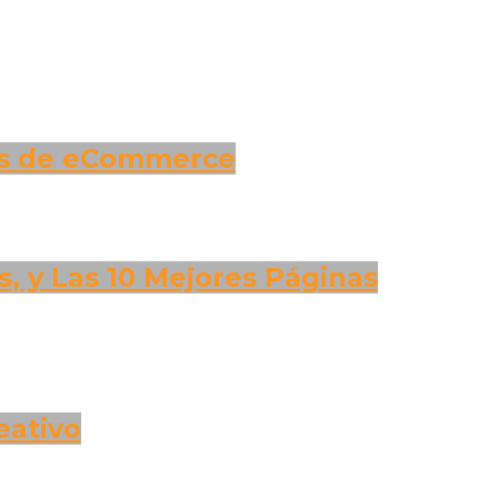
mas de eCommerce
s, y Las 10 Mejores Páginas
eativo