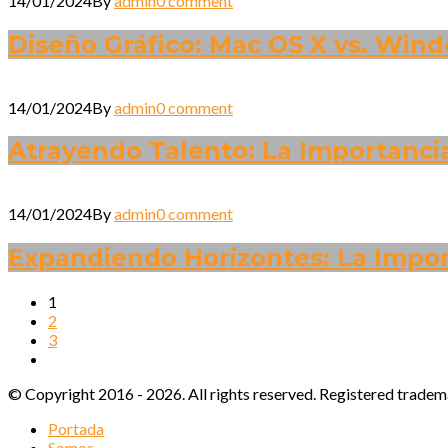
14/01/2024
By
admin
0 comment
Diseño Gráfico: Mac OS X vs. Windo
14/01/2024
By
admin
0 comment
Atrayendo Talento: La Importanci
14/01/2024
By
admin
0 comment
Expandiendo Horizontes: La Import
1
2
3
© Copyright 2016 - 2026. All rights reserved. Registered trad
Portada
Somos